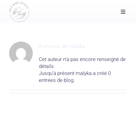
Passer
au
Toggle
contenu
Naviga
Accueil
Kinésiologie et consultations
À propos de
malyka
Cet auteur n'a pas encore renseigné de
Massage et yoga
détails.
Jusqu'à présent malyka a créé 0
entrées de blog.
Mon parcours
Prendre rendez-vous