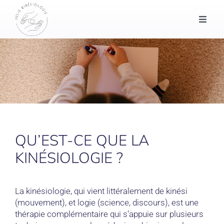
Passer
au
Toggle
contenu
Naviga
Accueil
Kinésiologie et consultations
Massage et yoga
QU’EST-CE QUE LA
Mon parcours
KINÉSIOLOGIE ?
Prendre rendez-vous
La kinésiologie, qui vient littéralement de kinési
(mouvement), et logie (science, discours), est une
thérapie complémentaire qui s’appuie sur plusieurs